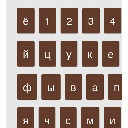
ё
1
2
3
4
й
ц
у
к
е
ф
ы
в
а
п
я
ч
с
м
и